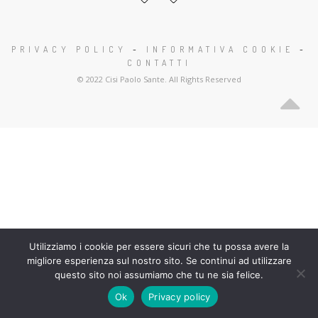
PRIVACY POLICY
-
INFORMATIVA COOKIE
-
CONTATTI
© 2022 Cisi Paolo Sante. All Rights Reserved
Utilizziamo i cookie per essere sicuri che tu possa avere la
migliore esperienza sul nostro sito. Se continui ad utilizzare
questo sito noi assumiamo che tu ne sia felice.
Ok
Privacy policy