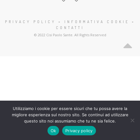
PRIVACY POLICY
-
INFORMATIVA COOKIE
-
CONTATTI
© 2022 Cisi Paolo Sante. All Rights Reserved
Utilizziamo i cookie per essere sicuri che tu possa avere la
migliore esperienza sul nostro sito. Se continui ad utilizzare
questo sito noi assumiamo che tu ne sia felice.
Ok
Privacy policy