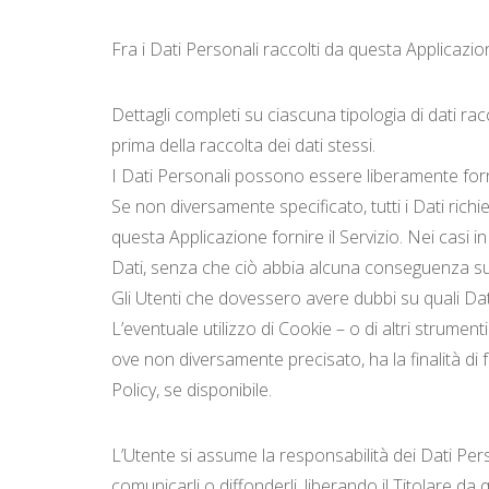
Fra i Dati Personali raccolti da questa Applicazio
Dettagli completi su ciascuna tipologia di dati racc
prima della raccolta dei dati stessi.
I Dati Personali possono essere liberamente fornit
Se non diversamente specificato, tutti i Dati rich
questa Applicazione fornire il Servizio. Nei casi in
Dati, senza che ciò abbia alcuna conseguenza sulla
Gli Utenti che dovessero avere dubbi su quali Dati 
L’eventuale utilizzo di Cookie – o di altri strument
ove non diversamente precisato, ha la finalità di fo
Policy, se disponibile.
L’Utente si assume la responsabilità dei Dati Perso
comunicarli o diffonderli, liberando il Titolare da 