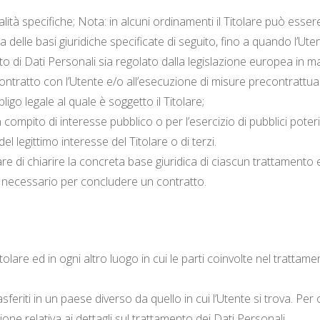
alità specifiche; Nota: in alcuni ordinamenti il Titolare può esse
a delle basi giuridiche specificate di seguito, fino a quando l’Ut
nto di Dati Personali sia regolato dalla legislazione europea in m
ontratto con l’Utente e/o all’esecuzione di misure precontrattual
go legale al quale è soggetto il Titolare;
ompito di interesse pubblico o per l’esercizio di pubblici poteri di
l legittimo interesse del Titolare o di terzi.
e di chiarire la concreta base giuridica di ciascun trattamento ed
o necessario per concludere un contratto.
tolare ed in ogni altro luogo in cui le parti coinvolte nel trattame
feriti in un paese diverso da quello in cui l’Utente si trova. Per 
one relativa ai dettagli sul trattamento dei Dati Personali.