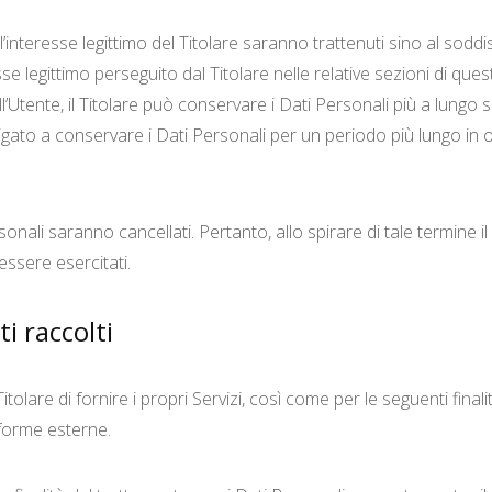
 all’interesse legittimo del Titolare saranno trattenuti sino al sod
esse legittimo perseguito dal Titolare nelle relative sezioni di q
’Utente, il Titolare può conservare i Dati Personali più a lun
ligato a conservare i Dati Personali per un periodo più lungo in
onali saranno cancellati. Pertanto, allo spirare di tale termine il 
 essere esercitati.
i raccolti
Titolare di fornire i propri Servizi, così come per le seguenti fina
aforme esterne.