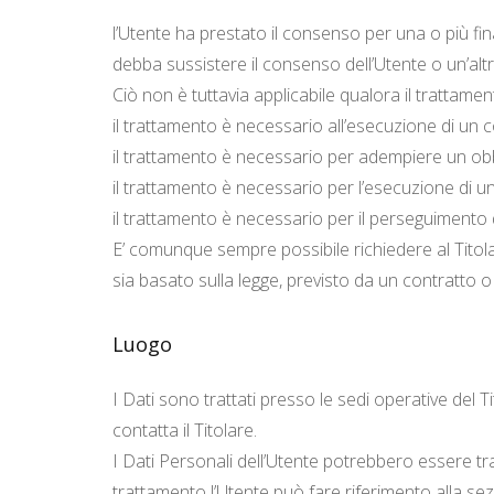
l’Utente ha prestato il consenso per una o più fin
debba sussistere il consenso dell’Utente o un’altr
Ciò non è tuttavia applicabile qualora il trattame
il trattamento è necessario all’esecuzione di un c
il trattamento è necessario per adempiere un obbli
il trattamento è necessario per l’esecuzione di un c
il trattamento è necessario per il perseguimento de
E’ comunque sempre possibile richiedere al Titolar
sia basato sulla legge, previsto da un contratto 
Luogo
I Dati sono trattati presso le sedi operative del Ti
contatta il Titolare.
I Dati Personali dell’Utente potrebbero essere tras
trattamento l’Utente può fare riferimento alla sezi