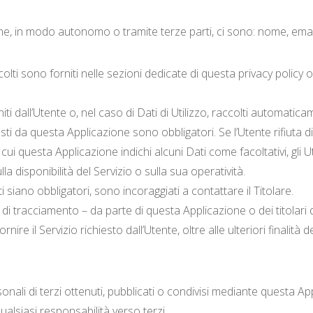
ne, in modo autonomo o tramite terze parti, ci sono: nome, email,
olti sono forniti nelle sezioni dedicate di questa privacy policy o 
i dall’Utente o, nel caso di Dati di Utilizzo, raccolti automatic
iesti da questa Applicazione sono obbligatori. Se l’Utente rifiuta
 cui questa Applicazione indichi alcuni Dati come facoltativi, gli U
 disponibilità del Servizio o sulla sua operatività.
siano obbligatori, sono incoraggiati a contattare il Titolare.
i di tracciamento – da parte di questa Applicazione o dei titolari d
rnire il Servizio richiesto dall’Utente, oltre alle ulteriori finali
nali di terzi ottenuti, pubblicati o condivisi mediante questa Appl
qualsiasi responsabilità verso terzi.