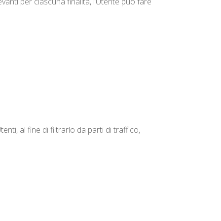
vanti per ciascuna finalità, l’Utente può fare
, al fine di filtrarlo da parti di traffico,