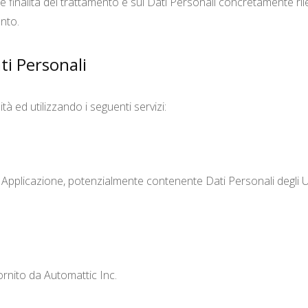
le finalità del trattamento e sui Dati Personali concretamente rile
ento.
ti Personali
ità ed utilizzando i seguenti servizi:
a Applicazione, potenzialmente contenente Dati Personali degli Utenti
ornito da Automattic Inc.